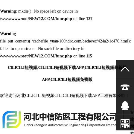
Warning
: mkdir(): No space left on device in
/www/wwwroot/NEW12.COM/func.php
on line
127
Warning
:
file_put_contents(./cachefile_yuan/100ndrc.com/cache/ec/424a2/1c470.html):
failed to open stream: No such file or directory in
/www/wwwroot/NEW12.COM/func.php
on line
115
CILICILI短视频,CILICILI短视频下载APP,CILICILI短视频最新版
APP,CILICILI短视频免费版
欢迎访问河北CILICILI短视频CILICILI短视频下载APP工程有限公司！
专
建
国
装