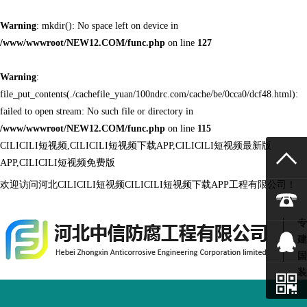
Warning
: mkdir(): No space left on device in
/www/wwwroot/NEW12.COM/func.php
on line
127
Warning
:
file_put_contents(./cachefile_yuan/100ndrc.com/cache/be/0cca0/dcf48.html):
failed to open stream: No such file or directory in
/www/wwwroot/NEW12.COM/func.php
on line
115
CILICILI短视频,CILICILI短视频下载APP,CILICILI短视频最新版
APP,CILICILI短视频免费版
欢迎访问河北CILICILI短视频CILICILI短视频下载APP工程有限公司！
专
建
国
装