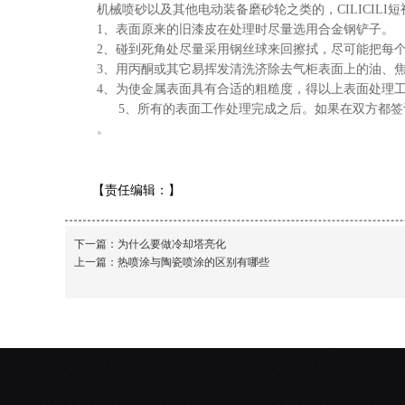
机械喷砂以及其他电动装备磨砂轮之类的，CILICI
1、表面原来的旧漆皮在处理时尽量选用合金钢铲子。
2、碰到死角处尽量采用钢丝球来回擦拭，尽可能把
3、用丙酮或其它易挥发清洗济除去气柜表面上的油、
4、为使金属表面具有合适的粗糙度，得以上表面处理工
5、所有的表面工作处理完成之后。如果在双方都签订
。
【责任编辑：
】
下一篇：
为什么要做冷却塔亮化
上一篇：
热喷涂与陶瓷喷涂的区别有哪些